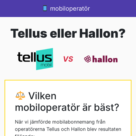
Hoppa till innehåll
mobiloperatör
Huvudnavigering
Tellus eller Hallon?
VS
Vilken
mobiloperatör är bäst?
När vi jämförde mobilabonnemang från
operatörerna Tellus och Hallon blev resultaten