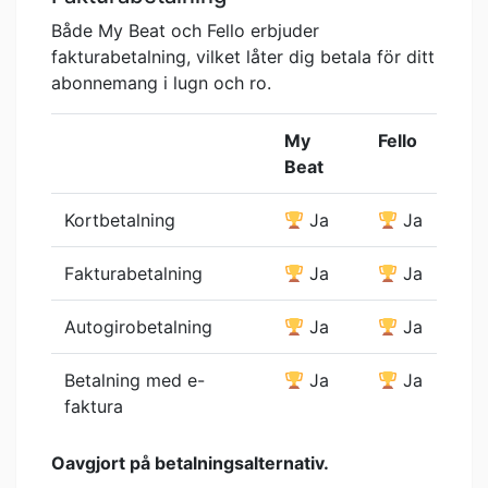
Både My Beat och Fello erbjuder
fakturabetalning, vilket låter dig betala för ditt
abonnemang i lugn och ro.
My
Fello
Beat
Kortbetalning
Ja
Ja
Fakturabetalning
Ja
Ja
Autogirobetalning
Ja
Ja
Betalning med e-
Ja
Ja
faktura
Oavgjort på betalningsalternativ.