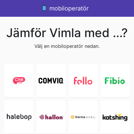
Hoppa till innehåll
mobiloperatör
Huvudnavigering
Jämför Vimla med ...?
Välj en mobiloperatör nedan.