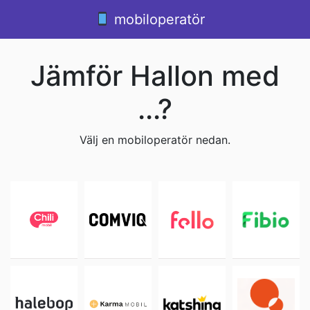
Hoppa till innehåll
mobiloperatör
Huvudnavigering
Jämför Hallon med
...?
Välj en mobiloperatör nedan.