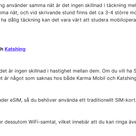
g använder samma nät är det ingen skillnad i täckning me
ma nät, och vid skrivande stund finns det ca 3-4 större mob
 ha dålig täckning kan det vara värt att studera mobiloper
ch
Katshing
et är ingen skillnad i hastighet mellan dem. Om du vill ha 
et är något som saknas hos både Karma Mobil och Katshing
der eSIM, så du behöver använda ett traditionellt SIM-kort
 dessutom WiFi-samtal, vilket innebär att du kan ringa äv