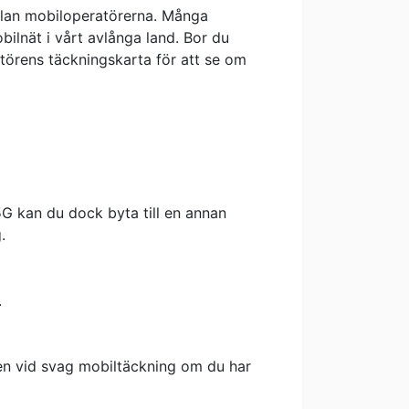
llan mobiloperatörerna. Många
ilnät i vårt avlånga land. Bor du
atörens täckningskarta för att se om
5G kan du dock byta till en annan
.
.
en vid svag mobiltäckning om du har