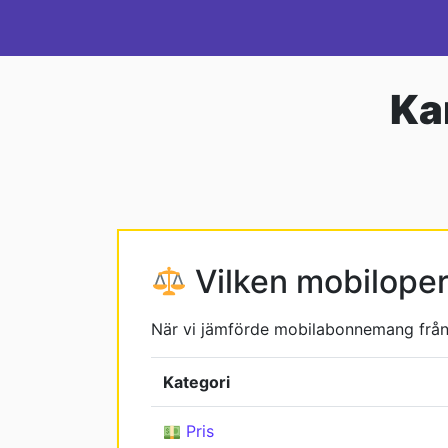
Hoppa till innehåll
Huvudnavigering
Ka
Vilken mobiloper
När vi jämförde mobilabonnemang från 
Kategori
Pris