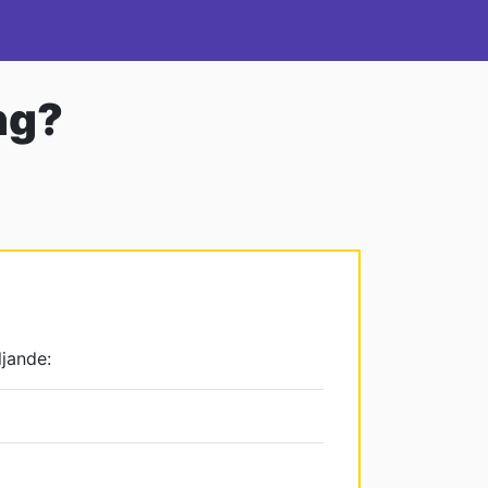
ng?
jande: