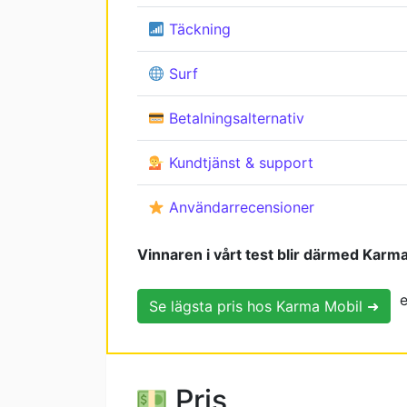
Täckning
Surf
Betalningsalternativ
Kundtjänst & support
Användarrecensioner
Vinnaren i vårt test blir därmed Karm
e
Se lägsta pris hos Karma Mobil ➜
Pris