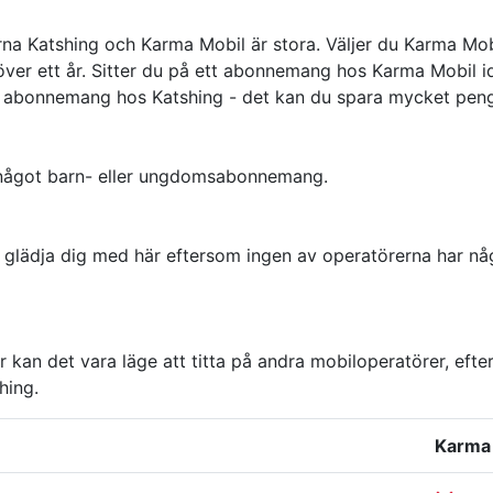
erna Katshing och Karma Mobil är stora. Väljer du Karma Mob
över ett år. Sitter du på ett abonnemang hos Karma Mobil ida
gare abonnemang hos Katshing - det kan du spara mycket peng
 något barn- eller ungdomsabonnemang.
tt glädja dig med här eftersom ingen av operatörerna har 
gar kan det vara läge att titta på andra mobiloperatörer, 
hing.
Karma