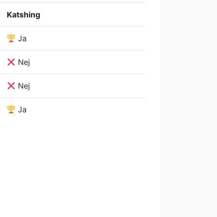
Katshing
Ja
Nej
Nej
Ja